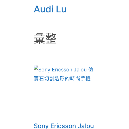
Audi Lu
彙整
Sony Ericsson Jalou