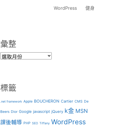
WordPress
健身
彙整
彙
整
標籤
BOUCHERON
Cartier
Apple
CMS
De
.net framework
k金
MSN
Google
javascript
jQuery
Beers
Dior
WordPress
課後輔導
PHP
SEO
Tiffany