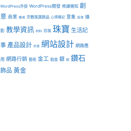
創
WordPress開發
修課需知
WordPress外掛
意
商業
意象
攝
宗教珠寶飾品
心情雜記
婚戒
投資
珠寶
教學資訊
生活記
影
珍珠
材料
網站設計
產品設計
事
網路應
白金
鑽石
金工
網路行銷
銀
用
藝術
鉑金
銅
黃金
飾品