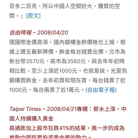
百多二百克，所以中國人空間好大，購買的空
間。」[
原文
]
自由時報 – 2008/04/20
隨國際金價高漲，國內銀樓金飾價格也上揚，根
據上週五最新牌價，飾金每台錢賣出價，北市為
新台幣3570元、高市為3560元，與去年年初時
相比較，至少上漲近1000元。也就是說，光是到
銀樓買飾金，去年初買和現在買，每台錢貴了近
1000元，每台兩貴了近1萬元。(
自由電子報
)
Taipei Times – 2008/04/21
專欄：薪水上漲，中
國人持續購入黃金
高通膨加上股市狂跌41%的結果，進一步的成為
推動中國民眾投資貴金屬的動力。