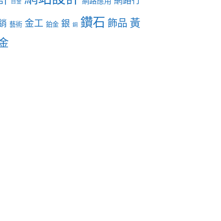
網路行
網路應用
白金
鑽石
黃
飾品
金工
銷
銀
藝術
鉑金
銅
金