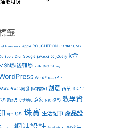
彙
整
標籤
BOUCHERON
Cartier
Apple
CMS
.net framework
k金
Google
javascript
jQuery
De Beers
Dior
MSN課後輔導
PHP
SEO
Tiffany
WordPress
WordPress外掛
創意
商業
WordPress開發
修課需知
宗
婚戒
教學資
意象
攝影
教珠寶飾品
心情雜記
投資
珠寶
訊
產品設
生活記事
珍珠
材料
網站設計
計