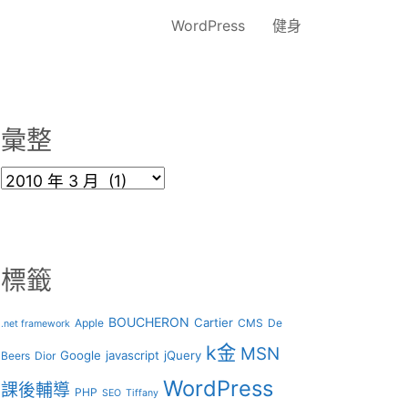
WordPress
健身
彙整
彙
整
標籤
BOUCHERON
Cartier
Apple
CMS
De
.net framework
k金
MSN
Google
javascript
jQuery
Beers
Dior
WordPress
課後輔導
PHP
SEO
Tiffany