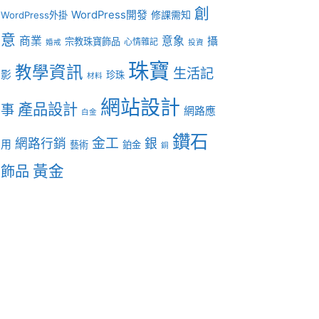
創
WordPress開發
修課需知
WordPress外掛
意
商業
意象
攝
宗教珠寶飾品
心情雜記
婚戒
投資
珠寶
教學資訊
生活記
影
珍珠
材料
網站設計
產品設計
事
網路應
白金
鑽石
金工
網路行銷
銀
用
藝術
鉑金
銅
黃金
飾品