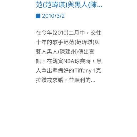
范(范瑋琪)與黑人(陳建
州)的Tiffany 1克拉鑽
2010/3/2
戒
在今年(2010)二月中，交往
十年的歌手范范(范瑋琪)與
藝人黑人(陳建州)傳出喜
訊，在觀賞NBA球賽時，黑
人拿出準備好的Tiffany 1克
拉鑽戒求婚，並順利的...