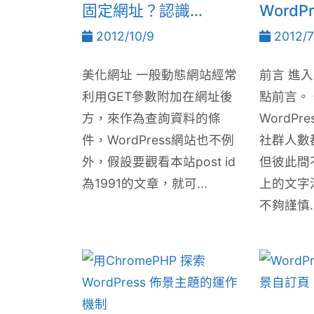
固定網址？認識
Word
Rewrite API
全記錄
2012/10/9
2012/7
美化網址 一般動態網站經常
前言 進
利用GET參數附加在網址後
點前言。
方，來作為查詢資料的條
WordP
件，WordPress網站也不例
社群人數
外，假設要觀看本站post id
但彼此間
為1991的文章，就可...
上的文字
不夠謹慎..