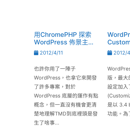
用ChromePHP 探索
WordPr
WordPress 佈景主題
Custo
的運作機制
頁 (wp
2012/4/11
2012/4
也許你用了一陣子
WordPr
WordPress，也拿它來開發
版，最大
了許多專案，對於
設定加入
WordPress 底層的運作有點
(Custo
概念，但一直沒有機會更清
是以 3.4
楚地理解TMD到底裡頭是發
功能。為了
生了啥事...