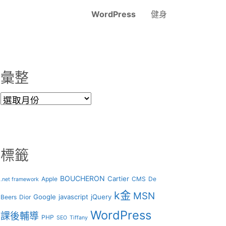
WordPress
健身
彙整
彙
整
標籤
BOUCHERON
Cartier
Apple
CMS
De
.net framework
k金
MSN
Google
javascript
jQuery
Beers
Dior
WordPress
課後輔導
PHP
SEO
Tiffany