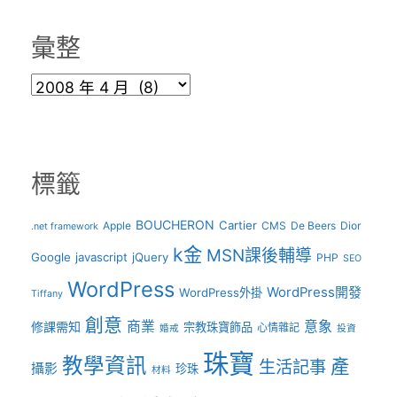
彙整
彙
整
標籤
BOUCHERON
Cartier
Apple
CMS
De Beers
Dior
.net framework
k金
MSN課後輔導
Google
javascript
jQuery
PHP
SEO
WordPress
WordPress開發
WordPress外掛
Tiffany
創意
商業
意象
修課需知
宗教珠寶飾品
心情雜記
婚戒
投資
珠寶
教學資訊
產
生活記事
攝影
珍珠
材料