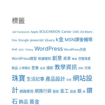
整
標籤
BOUCHERON
Cartier
Apple
CMS
De Beers
.net framework
k金
MSN課後輔導
Google
javascript
jQuery
Dior
WordPress
WordPress外掛
PHP
SEO
Tiffany
創意
商業
WordPress開發
修課需知
宗教珠寶
婚戒
教學資訊
意象
攝影
飾品
珍珠
心情雜記
投資
材料
珠寶
網站設
產品設計
生活記事
白金
計
鑽
金工
網路行銷
銀
網路應用
藝術
鉑金
銅
石
黃金
飾品