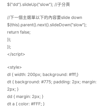
$("dd").slideUp("slow"); //子分頁
//下一個主選單以下的內容要slide down
$(this).parent().next().slideDown("slow");
return false;
});
});
</script>
<style>
dl { width: 200px; background: #fff;}
dt { background: #775; padding: 2px; margin:
2px; }
dd { margin: 2px; }
dt a { color: #FFF; }