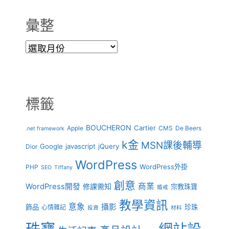
彙整
彙
整
標籤
BOUCHERON
Cartier
Apple
CMS
De Beers
.net framework
k金
MSN課後輔導
Google
javascript
jQuery
Dior
WordPress
WordPress外掛
PHP
SEO
Tiffany
創意
商業
WordPress開發
修課需知
宗教珠寶
婚戒
教學資訊
意象
攝影
飾品
珍珠
心情雜記
投資
材料