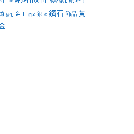
網路行
網路應用
白金
鑽石
黃
飾品
金工
銷
銀
藝術
鉑金
銅
金