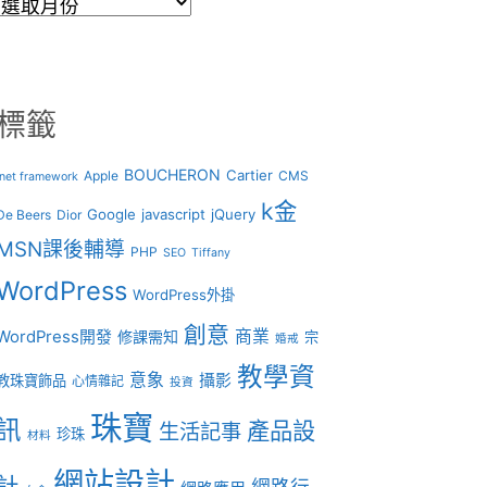
彙
整
標籤
BOUCHERON
Cartier
Apple
CMS
.net framework
k金
Google
javascript
jQuery
De Beers
Dior
MSN課後輔導
PHP
SEO
Tiffany
WordPress
WordPress外掛
創意
商業
WordPress開發
修課需知
宗
婚戒
教學資
意象
攝影
教珠寶飾品
心情雜記
投資
珠寶
訊
產品設
生活記事
珍珠
材料
網站設計
計