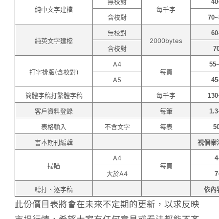
無校對
40
純中文字建檔
每千字
含校對
70~
無校對
60
純英文字建檔
2000bytes
含校對
7
A4
55
打字排版
(含校對)
每頁
A5
45
簡體字稿打繁體字稿
每千字
130
客戶資料登錄
每筆
1.3
表格輸入
不含文字
每表
5
書本期刊編輯
視個案
A4
4
掃瞄
每頁
大於
A4
7
聽打、逐字稿
依內
此份價目表將會在未來不定期的更新，以求反映