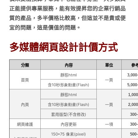
正能提供專業服務，能有效提昇您的企業行銷品
質的產品，多半價格比較高，但這並不是貴或便
宜的問題，這是價值的問題。
多媒體網頁設計計價方式
分類
內容
單位
參
靜態
html
3,000
首頁
一頁
含
10秒形象動畫(Flash)
5,000
靜態
html
1,00
內頁
含
10秒形象動畫(Flash)
一頁
2,00
套用版型(不含修改)
300
網頁維護
內容更新
一項
300
150*75 像素(pixel)
500