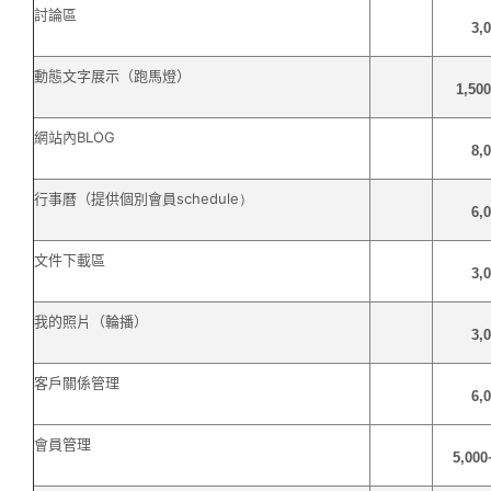
討論區
3,
動態文字展示（跑馬燈）
1,50
網站內
BLOG
8,
行事曆（提供個別會員
schedule）
6,
文件下載區
3,
我的照片（輪播）
3,
客戶關係管理
6,
會員管理
5,000