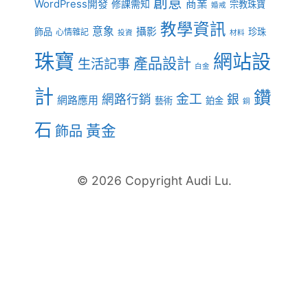
創意
商業
WordPress開發
修課需知
宗教珠寶
婚戒
教學資訊
意象
攝影
飾品
珍珠
心情雜記
投資
材料
珠寶
網站設
產品設計
生活記事
白金
計
鑽
金工
網路行銷
銀
網路應用
藝術
鉑金
銅
石
黃金
飾品
© 2026 Copyright Audi Lu.