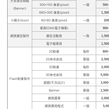
方形廣告橫幅
300*150 像素(pixel)
一個
500
(Banner)
660*300 像素(pixel)
1,30
小圖示(Icon)
80*80 像素(pixel)
一個
20
單頁
EDM
(電子傳單)
900
網頁廣告製作
廣告活動頁
一頁
1,50
電子報單頁
1,50
2D動畫
每秒
800
2D角色創造
單個
2,50
3D動畫
每秒
2,00
3D角色創造
單個
5,000
Flash動畫製作
遊戲
(不含設計)
單個
3,000
Banner
單個
1,500
網頁選單
一組
2,00
網頁應用程式
一個
5,0