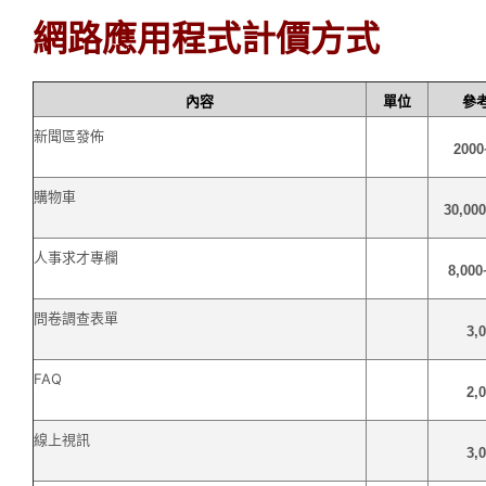
網路應用程式計價方式
內容
單位
參
新聞區發佈
2000
購物車
30,00
人事求才專欄
8,000
問卷調查表單
3,
FAQ
2,
線上視訊
3,