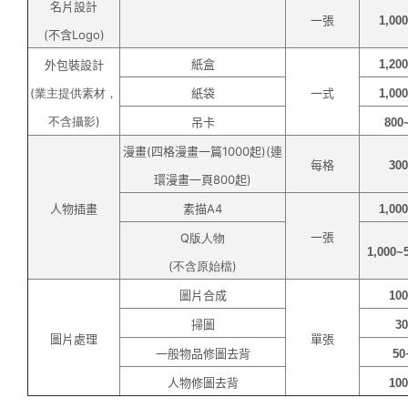
名片設計
一張
1,00
(不含Logo)
紙盒
外包裝設計
1,20
(業主提供素材，
紙袋
一式
1,00
不含攝影)
吊卡
800
漫畫
(四格漫畫一篇1000起)
(連
每格
30
環漫畫一頁800起)
人物插畫
素描
A4
1,00
一張
Q版人物
1,000
(不含原始檔)
圖片合成
10
掃圖
3
圖片處理
單張
一般物品修圖去背
50
人物修圖去背
10