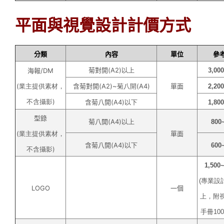
平面與視覺設計計價方式
分類
內容
單位
參
菊對開
(A2)以上
海報
/DM
3,00
(業主提供素材，
含菊對開
(A2)~菊八開(A4)
單面
2,20
不含攝影)
含菊八開
(A4)以下
1,80
型錄
菊八開
(A4)以上
800
(業主提供素材，
單面
含菊八開
(A4)以下
600
不含攝影)
1,500
(專業設計
LOGO
一個
上，附視
手冊100