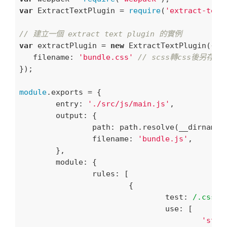
var
 ExtractTextPlugin = 
require
(
'extract-text
// 建立一個 extract text plugin 的實例
var
 extractPlugin = 
new
 ExtractTextPlugin({

filename
: 
'bundle.css'
// scss轉css後另存
});

module
.exports = {

entry
: 
'./src/js/main.js'
,

output
: {

path
: path.resolve(__dirname,
filename
: 
'bundle.js'
,

	},

module
: {

rules
: [

			{

test
: 
/.css$/
,
				use: [

'styl