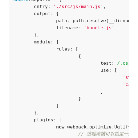
entry
: 
'./src/js/main.js'
,

output
: {

path
: path.resolve(__dirname,
filename
: 
'bundle.js'
	},

module
: {

rules
: [

			{

test
: 
/.css$/
				use: [

'styl
'css-
				]

			}

		]

	},

plugins
: [

new
 webpack.optimize.UglifyJs
// 這裡應該可以設定一些東西