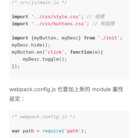
/* src/js/main.js */
import
'../css/style.css'
; 
// 這裡
import
'../css/buttons.css'
; 
// 和這裡
import
 {myButton, myDesc} 
from
'./init'
;

myDesc.hide();

myButton.on(
'click'
, 
function
(
e
)
{

    myDesc.toggle();    

});

webpack.config.js 也要加上新的 module 屬性
設定：
/* webpack.config.js */
var
 path = 
require
(
'path'
);
