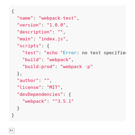
{

"name"
: 
"webpack-test"
,

"version"
: 
"1.0.0"
,

"description"
: 
""
,

"main"
: 
"index.js"
,

"scripts"
: {

"test"
: 
"echo "
Error
: no test specified
" 
"build"
: 
"webpack"
,

"build:prod"
: 
"webpack -p"
  },

"author"
: 
""
,

"license"
: 
"MIT"
,

"devDependencies"
: {

"webpack"
: 
"^3.5.1"
  }

