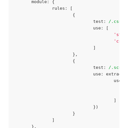
module
: {

rules
: [

			{

test
: 
/.css$/
,
				use: [

'styl
'css-
				]

			},

        		{

test
: 
/.scss$
				use: extrac
use
: [
					]

				})

			}

		]

	},
