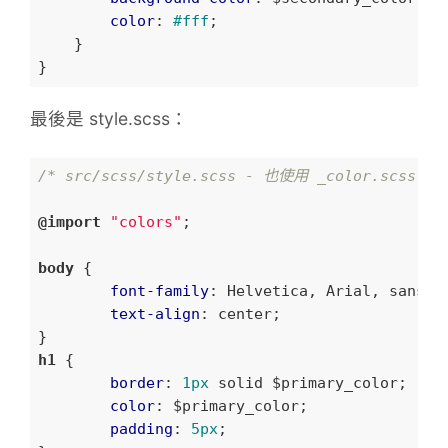
color
: 
#fff
;

    }

最後是 style.scss：
/* src/scss/style.scss - 也使用 _color.scss 的
@import
"colors"
;

body
 {	

font-family
: Helvetica, Arial, sans-se
text-align
: center;

h1
 {

border
: 
1px
 solid $primary_color;

color
: $primary_color;

padding
: 
5px
;
