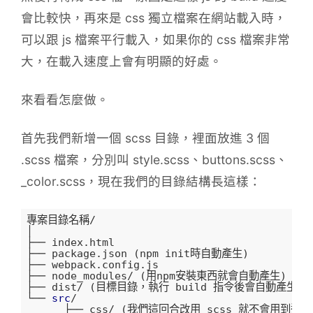
會比較快，再來是 css 獨立檔案在網站載入時，
可以跟 js 檔案平行載入，如果你的 css 檔案非常
大，在載入速度上會有明顯的好處。
來看看怎麼做。
首先我們新增一個 scss 目錄，裡面放進 3 個
.scss 檔案，分別叫 style.scss、buttons.scss、
_color.scss，現在我們的目錄結構長這樣：
專案目錄名稱/

│

├── index
.html
├── package
.json
 (npm init時自動產生)

├── webpack
.config
.js
├── node_modules/ (用npm安裝東西就會自動產生)

├── dist/ (目標目錄，執行 build 指令後會自動產生)

└── 
src
/

      ├── css/ (我們這回合改用 scss 就不會用到這個