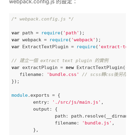
webpack.config.js 的設定：
/* webpack.config.js */
var
 path = 
require
(
'path'
var
 webpack = 
require
(
'webpack'
var
 ExtractTextPlugin = 
require
(
'extract-text
// 建立一個 extract text plugin 的實例
var
 extractPlugin = 
new
 ExtractTextPlugin({

filename
: 
'bundle.css'
// scss轉css後另存
});

module
.exports = {

entry
: 
'./src/js/main.js'
,

output
: {

path
: path.resolve(__dirname,
filename
: 
'bundle.js'
,

	},
