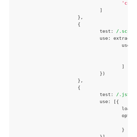
'css-
				]

			},

        		{

test
: 
/.scss$
				use: extrac
use
: [
					]

				})

			},

			{

test
: 
/.js$/
,

				use: [{

loade
optio
					}

				}]
