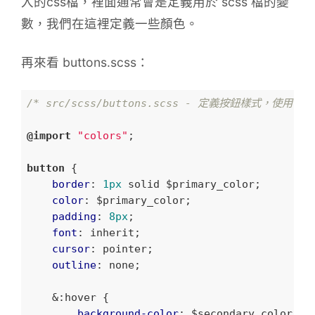
入的css檔，裡面通常會是定義用於 scss 檔的變
數，我們在這裡定義一些顏色。
再來看 buttons.scss：
/* src/scss/buttons.scss - 定義按鈕樣式，使用了_
@import
"colors"
;

button
 {

border
: 
1px
 solid $primary_color;

color
: $primary_color;

padding
: 
8px
;

font
: inherit;

cursor
: pointer;

outline
: none;

    &
:hover
 {

background-color
: $secondary_color;
