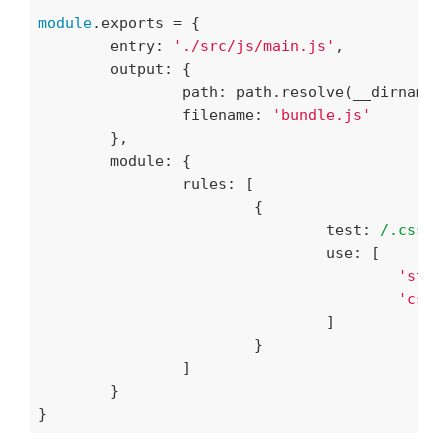
module
.exports = {

entry
: 
'./src/js/main.js'
,

output
: {

path
: path.resolve(__dirname,
filename
: 
'bundle.js'
	},

module
: {

rules
: [

			{

test
: 
/.css$/
				use: [

'styl
'css-
				]

			}

		]

	}
