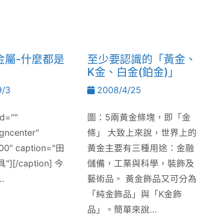
金屬-什麼都是
至少要認識的「黃金、
K金、白金(鉑金)」
/3
2008/4/25
id=""
圖：5兩黃金條塊，即「金
igncenter"
條」 大致上來說，世界上的
00" caption="田
黃金主要有三種用途：金融
[/caption] 今
儲備，工業與科學，裝飾及
.
藝術品。 黃金飾品又可分為
「純金飾品」與「K金飾
品」。簡單來說...