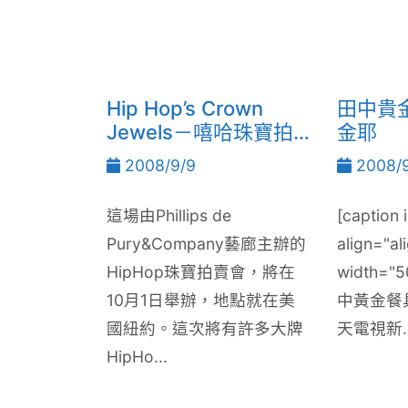
Hip Hop’s Crown
田中貴
Jewels－嘻哈珠寶拍
金耶
賣會
2008/9/9
2008/9
這場由Phillips de
[caption 
Pury&Company藝廊主辦的
align="al
HipHop珠寶拍賣會，將在
width="5
10月1日舉辦，地點就在美
中黃金餐具"]
國紐約。這次將有許多大牌
天電視新..
HipHo...