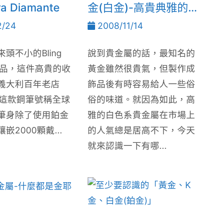
a Diamante
金(白金)-高貴典雅的
白色貴金屬介紹
2/24
2008/11/14
頭不小的Bling
說到貴金屬的話，最知名的
奢華品，這件高貴的收
黃金雖然很貴氣，但製作成
義大利百年老店
飾品後有時容易給人一些俗
a，這款鋼筆號稱全球
俗的味道。就因為如此，高
筆身除了使用鉑金
雅的白色系貴金屬在市場上
嵌2000顆戴...
的人氣總是居高不下，今天
就來認識一下有哪...