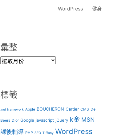
WordPress
健身
彙整
彙
整
標籤
BOUCHERON
Cartier
Apple
CMS
De
.net framework
k金
MSN
Google
javascript
jQuery
Beers
Dior
WordPress
課後輔導
PHP
SEO
Tiffany