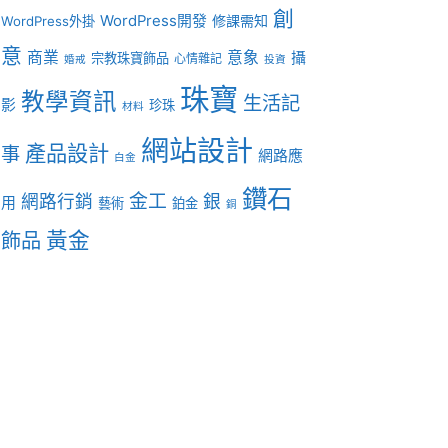
創
WordPress開發
修課需知
WordPress外掛
意
商業
意象
攝
宗教珠寶飾品
心情雜記
婚戒
投資
珠寶
教學資訊
生活記
影
珍珠
材料
網站設計
產品設計
事
網路應
白金
鑽石
金工
網路行銷
銀
用
藝術
鉑金
銅
黃金
飾品