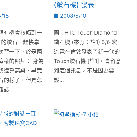
(鑽石機) 發表
/15
2008/5/10
拜有機會接觸到一
圖1. HTC Touch Diamond
克拉的鑽石，趕快拿
鑽石機 (來源：註1) 5/6 宏
練習一下。於是照
達電在倫敦發表了新一代的
這樣的照片： 身為
Touch鑽石機 [註1]。會留意
我還算高興，畢竟
到這個訊息，不是因為要
石的樣子，但是怎
誤...
誌...