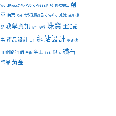
創
WordPress開發
修課需知
WordPress外掛
意
商業
意象
攝
宗教珠寶飾品
心情雜記
婚戒
投資
珠寶
教學資訊
生活記
影
珍珠
材料
網站設計
產品設計
事
網路應
白金
鑽石
金工
網路行銷
銀
用
藝術
鉑金
銅
黃金
飾品