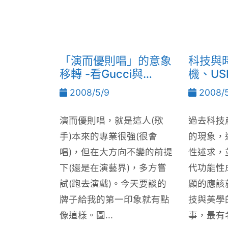
「演而優則唱」的意象
科技與
移轉 -看Gucci與
機、U
Bottega Veneta玩珠
CAD
2008/5/9
2008/5
寶
演而優則唱，就是這人(歌
過去科技
手)本來的專業很強(很會
的現象，
唱)，但在大方向不變的前提
性述求，
下(還是在演藝界)，多方嘗
代功能性
試(跑去演戲)。今天要談的
顯的應該
牌子給我的第一印象就有點
技與美學
像這樣。圖...
事，最有名