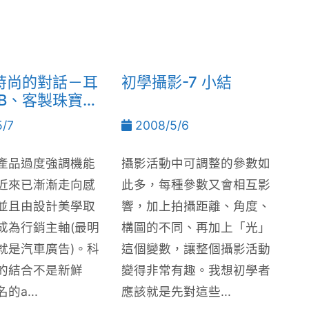
時尚的對話－耳
初學攝影-7 小結
SB、客製珠寶
/7
2008/5/6
產品過度強調機能
攝影活動中可調整的參數如
近來已漸漸走向感
此多，每種參數又會相互影
並且由設計美學取
響，加上拍攝距離、角度、
成為行銷主軸(最明
構圖的不同、再加上「光」
就是汽車廣告)。科
這個變數，讓整個攝影活動
的結合不是新鮮
變得非常有趣。我想初學者
的a...
應該就是先對這些...