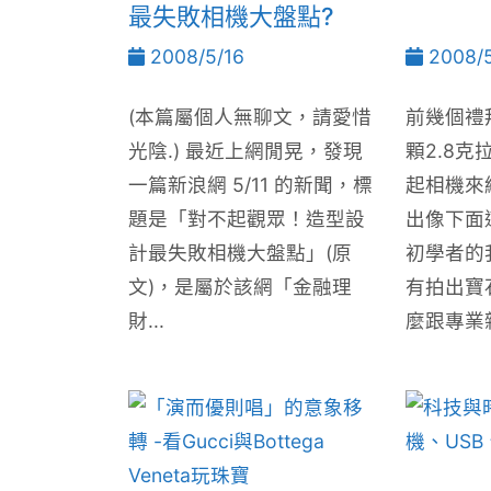
最失敗相機大盤點?
2008/5/16
2008/5
(本篇屬個人無聊文，請愛惜
前幾個禮
光陰.) 最近上網閒晃，發現
顆2.8
一篇新浪網 5/11 的新聞，標
起相機來
題是「對不起觀眾！造型設
出像下面
計最失敗相機大盤點」(原
初學者的
文)，是屬於該網「金融理
有拍出寶
財...
麼跟專業雜