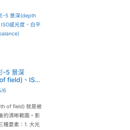
5 景深
of field)、ISO
白平衡(white
/6
e)
h of field) 就是被
後的清晰範圍。影
種要素：1. 大光