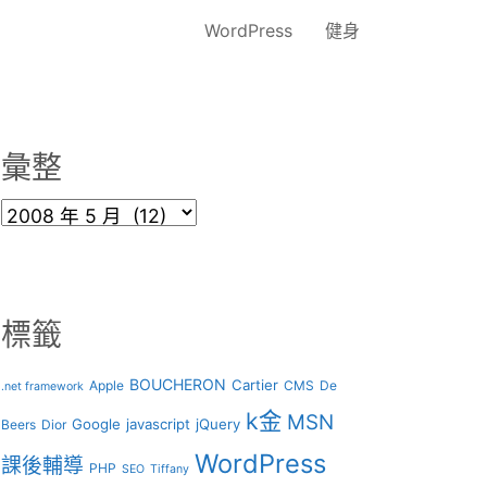
WordPress
健身
彙整
彙
整
標籤
BOUCHERON
Cartier
Apple
CMS
De
.net framework
k金
MSN
Google
javascript
jQuery
Beers
Dior
WordPress
課後輔導
PHP
SEO
Tiffany