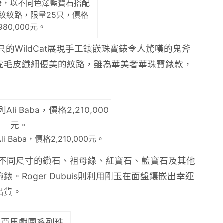
珠寶錶，以不同色澤藍寶石搭配
紋紋路，限量25只，價格
,980,000元。
的WildCat展現手工鑲嵌珠寶錶令人驚嘆的鬼斧
虎毛皮纖細優美的紋路，雖為華美奢華珠寶錶款，
i Baba，價格2,210,000元。
透過各種不同尺寸的鑽石、祖母綠、紅寶石、藍寶石及其他
Roger Dubuis則利用剛玉在面盤鑲嵌出幸運
出貨。