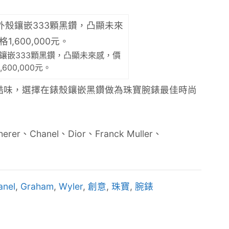
殼鑲嵌333顆黑鑽，凸顯未來感，價
,600,000元。
讓腕錶別具酷味，選擇在錶殼鑲嵌黑鑽做為珠寶腕錶最佳時尚
erer、Chanel、Dior、Franck Muller、
anel
,
Graham
,
Wyler
,
創意
,
珠寶
,
腕錶