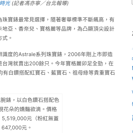
寶時光
(記者馮亦寧／台北報導)
為珠寶錶最常見選擇，隨著奢華標準不斷飆高，有
卡地亞、香奈兒、寶格麗等品牌，為凸顯頂尖設計
方式。
度的Astrale系列珠寶錶，2006年剛上市即造
台灣就賣出200餘只。今年寶格麗卯足全勁，在
omaD三系列均有白鑽搭配紅寶石、藍寶石、祖母綠等貴重寶石