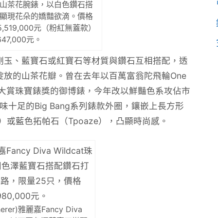
el)山茶花腕錶，以白色鑽石搭
顯現花朵的嬌豔欲滴。價格
519,000元（粉紅無蓋款）
647,000元。
剛玉、藍寶石或紅寶石等材質與鑽石互相搭配，透
放的山茶花瓣。曾在去年以百萬富翁陀飛輪One
榮獲日內瓦鍾錶大賞珠寶錶獎的御博錶，今年改以鮮豔色系攻佔市
把陽剛味十足的Big Bang系列錶款外圈，鑲嵌上長方形
t）或藍色拓帕石（Tpoaze），凸顯時尚感。
rer)雅麗嘉Fancy Diva