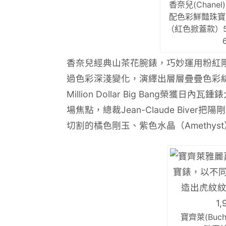
香奈兒(Chan
配色彩鮮豔珠寶
（紅色掀蓋款）5,
香奈兒經典山茶花腕錶，巧妙運用粉紅
過色彩深淺變化，演繹出層層疊疊色彩綻
Million Dollar Big Bang
場焦點，總裁Jean-Claude Biver
切割的橘色剛玉、紫色水晶（Amethys
寶齊萊(Buche