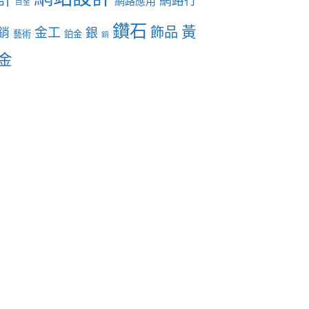
網路行
網路應用
白金
鑽石
黃
飾品
金工
銷
銀
藝術
鉑金
銅
金