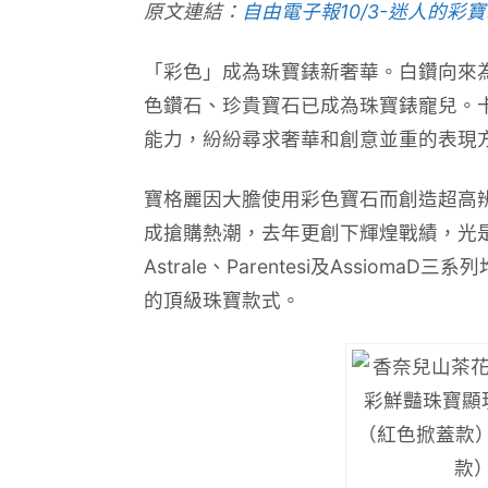
原文連結：
自由電子報10/3-迷人的彩
「彩色」成為珠寶錶新奢華。白鑽向來
色鑽石、珍貴寶石已成為珠寶錶寵兒。
能力，紛紛尋求奢華和創意並重的表現
寶格麗因大膽使用彩色寶石而創造超高辨識
成搶購熱潮，去年更創下輝煌戰績，光是
Astrale、Parentesi及Assi
的頂級珠寶款式。