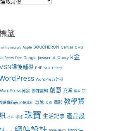
彙
整
標籤
BOUCHERON
Cartier
Apple
CMS
.net framework
k金
Google
javascript
jQuery
De Beers
Dior
MSN課後輔導
PHP
SEO
Tiffany
WordPress
WordPress外掛
創意
商業
WordPress開發
修課需知
宗
婚戒
教學資
意象
攝影
教珠寶飾品
心情雜記
投資
珠寶
訊
產品設
生活記事
珍珠
材料
網站設計
計