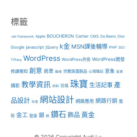
標籤
BOUCHERON
Cartier
Apple
CMS
De Beers
Dior
.net framework
k金
MSN課後輔導
Google
javascript
jQuery
PHP
SEO
WordPress
WordPress開發
WordPress外掛
Tiffany
創意
商業
意象
修課需知
宗教珠寶飾品
心情雜記
婚戒
投資
珠寶
教學資訊
產
生活記事
攝影
珍珠
材料
網站設計
品設計
網路行銷
網路應用
藝
白金
鑽石
黃金
飾品
金工
銀
術
鉑金
銅
© 2026 Copyright Audi Lu.